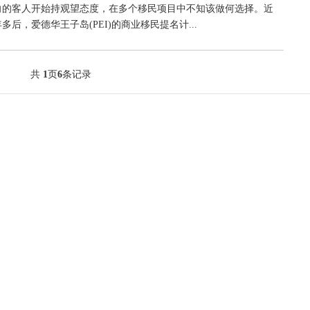
向的客人开始持观望态度，在多个移民项目中不知该做何选择。近
后，爱德华王子岛(PEI)的商业移民提名计...
共
1
页
6
条记录