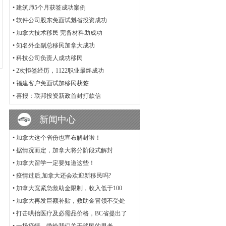
•
建筑师5个月获签成功案例
•
软件公司股东免面试魁省投资成功
•
加拿大技术移民 完备材料助成功
•
知名外企副总移民加拿大成功
•
科技公司负责人成功移民
•
2次拒签经历，1122职业最终成功
•
福建客户免面试加移民获签
•
喜报：联邦投资新政首封打款信
新闻中心
•
加拿大这个省份也宣布解封啦！
•
据情况而定，加拿大将分阶段式解封
•
加拿大留学一定要知道这些！
•
疫情过后,加拿大还会欢迎新移民吗?
•
加拿大宽紧急救助金限制，收入低于100
•
加拿大再发巨额补贴，救助金冒领不受处
•
打击哄抬医疗及必需品价格，BC省提出了