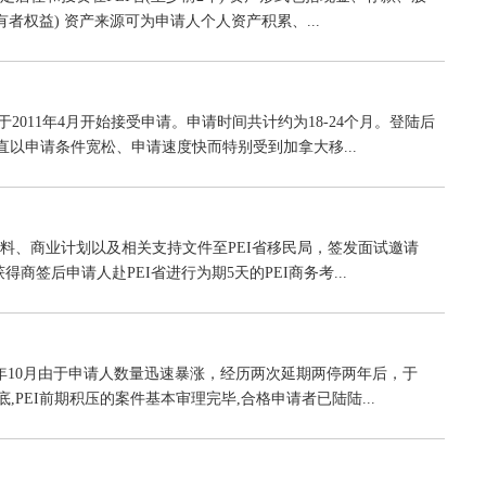
者权益) 资产来源可为申请人个人资产积累、...
2011年4月开始接受申请。申请时间共计约为18-24个月。登陆后
目一直以申请条件宽松、申请速度快而特别受到加拿大移...
材料、商业计划以及相关支持文件至PEI省移民局，签发面试邀请
获得商签后申请人赴PEI省进行为期5天的PEI商务考...
008年10月由于申请人数量迅速暴涨，经历两次延期两停两年后，于
年底,PEI前期积压的案件基本审理完毕,合格申请者已陆陆...