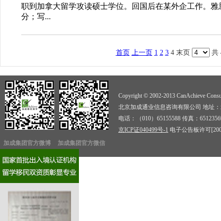
职到加拿大留学攻读硕士学位。回国后在某外企工作。雅思成
分；写...
首页
上一页
1
2
3
4
末页
共
Copyright © 2002-2013 CanAchieve Consult
北京加成通业信息咨询有限公司 地址：北京
电话：（010）65155588 传真：6512356
京ICP证040499号-1
电子公告板许可[2009]
加成集团官方微博
加成集团官方微信