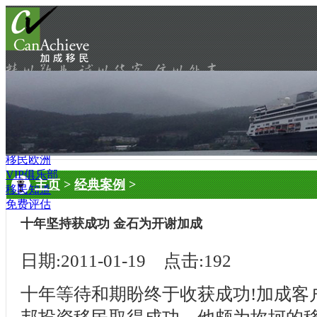
移民首页
热点项目
移民加拿大
移民澳大利亚
移民美国
移民欧洲
VIP俱乐部
主页
>
经典案例
>
移民知道
免费评估
十年坚持获成功 金石为开谢加成
日期:2011-01-19 点击:192
十年等待和期盼终于收获成功!加成客