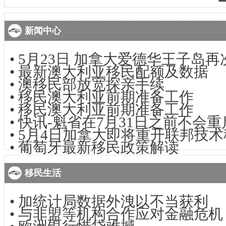
新闻中心
•
5月23日 加拿大爱德华王子岛
•
最新澳大利亚移民配额及数据
•
澳移民部放宽探亲手续
•
移民澳大利亚前期准备工作
•
移民澳大利亚前期准备工作
•
快讯-魁省在7月31日之前不会重启
•
5月4日加拿大即将重开联邦技术
•
葡萄牙最新移民政策解读
移民生活
•
加统计局数据外洩以不当获利
•
与非盟等机构合作应对金融危机